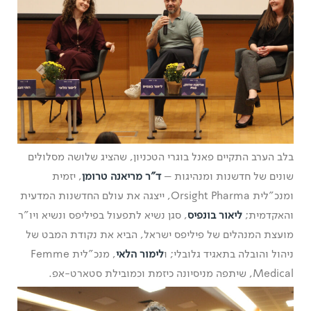
בלב הערב התקיים פאנל בוגרי הטכניון, שהציג שלושה מסלולים
שונים של חדשנות ומנהיגות –
ד"ר מריאנה טרומן
, יזמית
ומנכ"לית Orsight Pharma, ייצגה את עולם החדשנות המדעית
והאקדמית;
ליאור בונפיס
, סגן נשיא לתפעול בפיליפס ונשיא ויו"ר
מועצת המנהלים של פיליפס ישראל, הביא את נקודת המבט של
ניהול והובלה בתאגיד גלובלי; ו
לימור הלאי
, מנכ"לית Femme
Medical, שיתפה מניסיונה כיזמת וכמובילת סטארט-אפ.